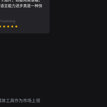
尼卡通片，她都用英语看。
的语言能力进步真是一种快
Chaoxiang
★★★★★
媒体工具作为市场上领